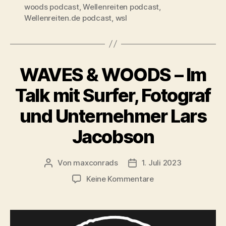
woods podcast
,
Wellenreiten podcast
,
Wellenreiten.de podcast
,
wsl
WAVES & WOODS – Im
Talk mit Surfer, Fotograf
und Unternehmer Lars
Jacobson
Von
maxconrads
1. Juli 2023
Beitragsautor
Beitragsdatum
zu
Keine Kommentare
WAVES
&
WOODS
–