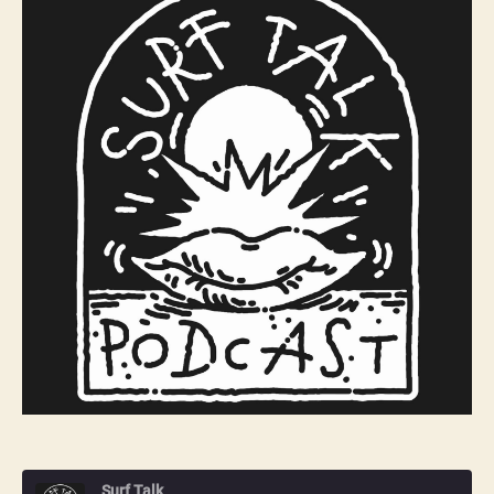
Im
Talk
mit
Surfer,
Fotograf
und
Unternehmer
Lars
Jacobson
Surf Talk