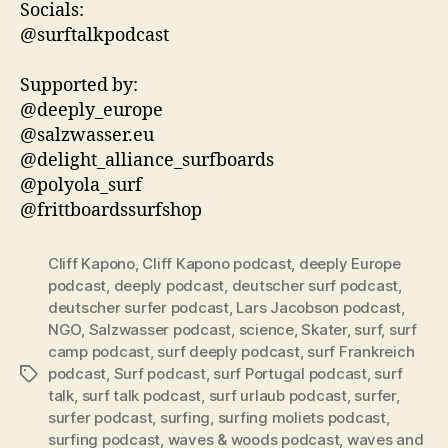
Socials:
@surftalkpodcast
Supported by:
@deeply_europe
@salzwasser.eu
@delight_alliance_surfboards
@polyola_surf
@frittboardssurfshop
Cliff Kapono
,
Cliff Kapono podcast
,
deeply Europe
podcast
,
deeply podcast
,
deutscher surf podcast
,
deutscher surfer podcast
,
Lars Jacobson podcast
,
NGO
,
Salzwasser podcast
,
science
,
Skater
,
surf
,
surf
camp podcast
,
surf deeply podcast
,
surf Frankreich
podcast
,
Surf podcast
,
surf Portugal podcast
,
surf
Schlagwörter
talk
,
surf talk podcast
,
surf urlaub podcast
,
surfer
,
surfer podcast
,
surfing
,
surfing moliets podcast
,
surfing podcast
,
waves & woods podcast
,
waves and