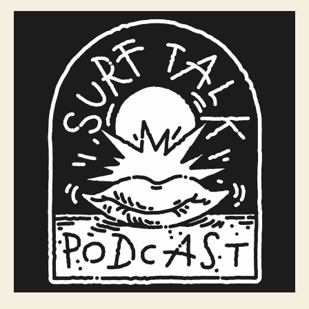
w/
Cliff
Kapono
//