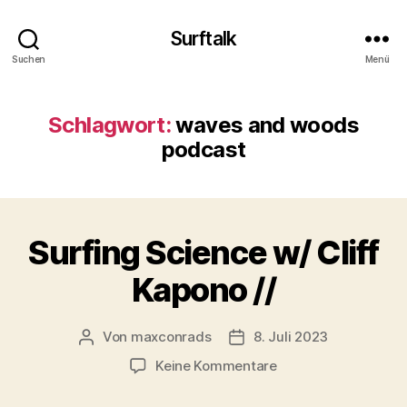
Surftalk
Suchen
Menü
Schlagwort:
waves and woods
podcast
Surfing Science w/ Cliff
Kapono //
Von
maxconrads
8. Juli 2023
Beitragsautor
Beitragsdatum
zu
Keine Kommentare
Surfing
Science