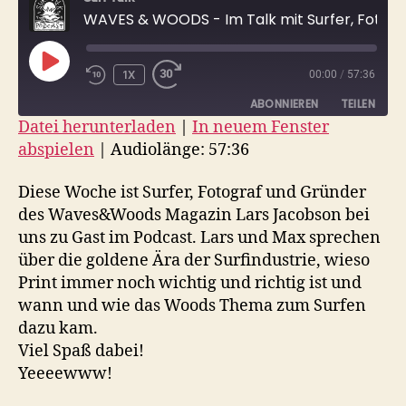
WAVES & WOODS - Im Talk mit Surfer, Fotograf und Unternehmer Lars Jacobson
PLAY
1X
00:00
/
57:36
EPISODE
ABONNIEREN
TEILEN
Datei herunterladen
|
In neuem Fenster
abspielen
|
Audiolänge: 57:36
TEILEN
RSS FEED
LINK
Diese Woche ist Surfer, Fotograf und Gründer
des Waves&Woods Magazin Lars Jacobson bei
EMBED
uns zu Gast im Podcast. Lars und Max sprechen
über die goldene Ära der Surfindustrie, wieso
Print immer noch wichtig und richtig ist und
wann und wie das Woods Thema zum Surfen
dazu kam.
Viel Spaß dabei!
Yeeeewww!