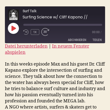
Surf Talk
Surfing Science w/ Cliff Kapono //
PLAY
1X
00:00
/
EPISODE
ABONNIEREN
TEILEN
Datei herunterladen
|
In neuem Fenster
abspielen
TEILEN
RSS FEED
LINK
In this weeks episode Max and his guest Dr. Cliff
Kapano explore the intersection of surfing and
EMBED
science. They talk about how the connection to
the water has always been special for Cliff, how
he tries to balance surf culture and industry and
how his passion eventually turned into his
profession and founded the MEGA lab.
A NGO where artists, surfers & skaters get to