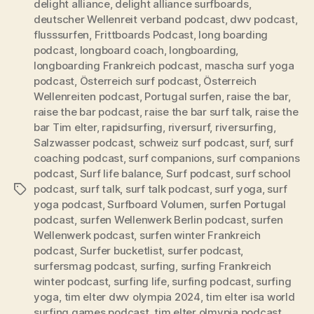
delight alliance
,
delight alliance surfboards
,
deutscher Wellenreit verband podcast
,
dwv podcast
,
flusssurfen
,
Frittboards Podcast
,
long boarding
podcast
,
longboard coach
,
longboarding
,
longboarding Frankreich podcast
,
mascha surf yoga
podcast
,
Österreich surf podcast
,
Österreich
Wellenreiten podcast
,
Portugal surfen
,
raise the bar
,
raise the bar podcast
,
raise the bar surf talk
,
raise the
bar Tim elter
,
rapidsurfing
,
riversurf
,
riversurfing
,
Salzwasser podcast
,
schweiz surf podcast
,
surf
,
surf
coaching podcast
,
surf companions
,
surf companions
podcast
,
Surf life balance
,
Surf podcast
,
surf school
podcast
,
surf talk
,
surf talk podcast
,
surf yoga
,
surf
Schlagwörter
yoga podcast
,
Surfboard Volumen
,
surfen Portugal
podcast
,
surfen Wellenwerk Berlin podcast
,
surfen
Wellenwerk podcast
,
surfen winter Frankreich
podcast
,
Surfer bucketlist
,
surfer podcast
,
surfersmag podcast
,
surfing
,
surfing Frankreich
winter podcast
,
surfing life
,
surfing podcast
,
surfing
yoga
,
tim elter dwv olympia 2024
,
tim elter isa world
surfing games podcast
,
tim elter olmypia podcast
,