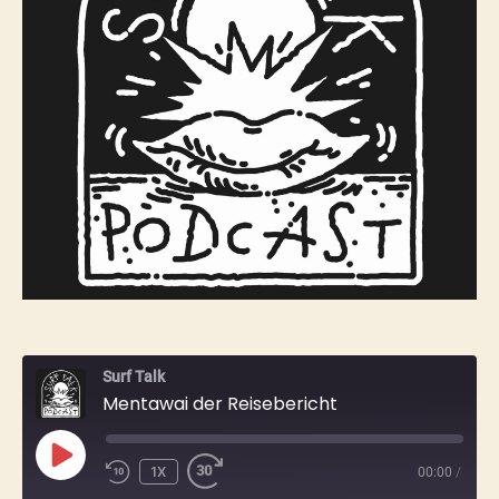
Surf Talk
Mentawai der Reisebericht
PLAY
1X
00:00
/
EPISODE