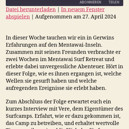
ABONNIEREN
TEILEN
Datei herunterladen
|
In neuem Fenster
abspielen
|
Aufgenommen am 27. April 2024
TEILEN
RSS FEED
LINK
In dieser Woche tauchen wir ein in Gerwins
EMBED
Erfahrungen auf den Mentawai-Inseln.
Zusammen mit seinen Freunden verbrachte er
zwei Wochen im Mentawai Surf Retreat und
erlebte dabei unvergessliche Abenteuer. Hört in
dieser Folge, wie es ihnen ergangen ist, welche
Wellen sie gesurft haben und welche
aufregenden Ereignisse sie erlebt haben.
Zum Abschluss der Folge erwartet euch ein
kurzes Interview mit Vere, dem Eigentümer des
Surfcamps. Erfahrt, wie er dazu gekommen ist,
das Camp zu betreiben, und erhaltet wertvolle