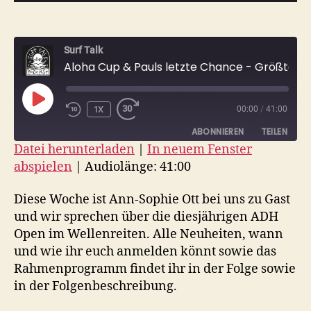
Surf Talk
Aloha Cup & Pauls letzte Chance - Größter Deutscher Surf-Contest ADH Open im Wellenreiten 2024
PLAY
1X
00:00
/
41:00
EPISODE
ABONNIEREN
TEILEN
Datei herunterladen
|
In neuem Fenster
abspielen
|
Audiolänge: 41:00
TEILEN
RSS FEED
LINK
Diese Woche ist Ann-Sophie Ott bei uns zu Gast
und wir sprechen über die diesjährigen ADH
EMBED
Open im Wellenreiten. Alle Neuheiten, wann
und wie ihr euch anmelden könnt sowie das
Rahmenprogramm findet ihr in der Folge sowie
in der Folgenbeschreibung.