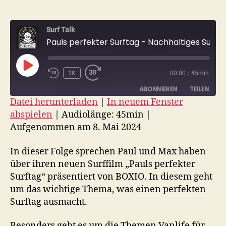
Surf Talk
Pauls perfekter Surftag - Nachhaltiges Surfen mit BOXIO
PLAY
1X
00:00
/
45min
EPISODE
ABONNIEREN
TEILEN
Datei herunterladen
|
In neuem Fenster
abspielen
|
Audiolänge: 45min
|
TEILEN
RSS FEED
Aufgenommen am 8. Mai 2024
LINK
In dieser Folge sprechen Paul und Max haben
EMBED
über ihren neuen Surffilm „Pauls perfekter
Surftag“ präsentiert von BOXIO. In diesem geht
um das wichtige Thema, was einen perfekten
Surftag ausmacht.
Besonders geht es um die Themen Vanlife für