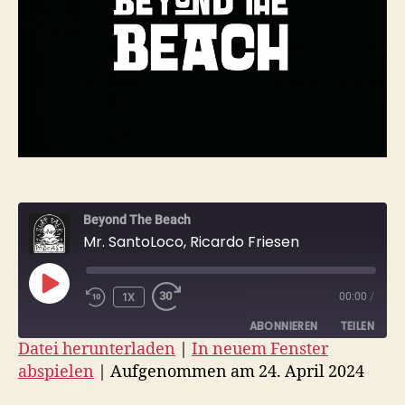
Beyond The Beach
Mr. SantoLoco, Ricardo Friesen
PLAY
1X
00:00
/
EPISODE
ABONNIEREN
TEILEN
Datei herunterladen
|
In neuem Fenster
abspielen
|
Aufgenommen am 24. April 2024
TEILEN
RSS FEED