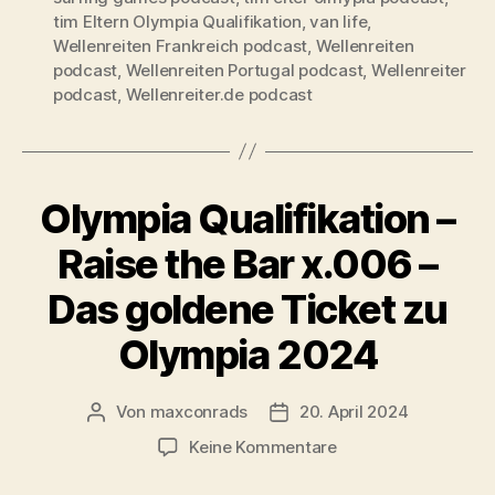
tim Eltern Olympia Qualifikation
,
van life
,
Wellenreiten Frankreich podcast
,
Wellenreiten
podcast
,
Wellenreiten Portugal podcast
,
Wellenreiter
podcast
,
Wellenreiter.de podcast
Olympia Qualifikation –
Raise the Bar x.006 –
Das goldene Ticket zu
Olympia 2024
Von
maxconrads
20. April 2024
Beitragsautor
Beitragsdatum
zu
Keine Kommentare
Olympia
Qualifikation