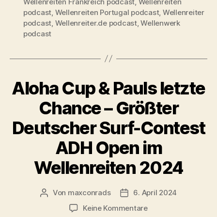
Wellenreiten Frankreich podcast
,
Wellenreiten
podcast
,
Wellenreiten Portugal podcast
,
Wellenreiter
podcast
,
Wellenreiter.de podcast
,
Wellenwerk
podcast
Aloha Cup & Pauls letzte
Chance – Größter
Deutscher Surf-Contest
ADH Open im
Wellenreiten 2024
Von
maxconrads
6. April 2024
Beitragsautor
Beitragsdatum
zu
Keine Kommentare