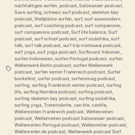
nachhaltiges surfen
,
podcast
,
Salzwasser podcast
,
Save surfing
,
schweiz surf podcast
,
skeleton bay
podcast
,
Stellplätze surfen
,
surf
,
surf auswandern
podcast
,
surf coaching podcast
,
surf companions
,
surf companions podcast
,
Surf life balance
,
Surf
podcast
,
surf school podcast
,
surf südafrika
,
surf
talk
,
surf talk podcast
,
surf trip mentawai podcast
,
surf yoga
,
surf yoga podcast
,
Surfboard Volumen
,
surfen Indonesien
,
surfen Portugal podcast
,
surfen
Wellenwerk Berlin podcast
,
surfen Wellenwerk
Schlagwörter
podcast
,
surfen winter Frankreich podcast
,
Surfer
bucketlist
,
surfer podcast
,
surfersmag podcast
,
surfing
,
surfing Frankreich winter podcast
,
surfing
life
,
surfing Namibia podcast
,
surfing podcast
,
surfing skeleton bay podcast
,
surfing südafrika
,
surfing yoga
,
Trenntoilette
,
van life
,
vanlife
,
Wellenreiten Frankreich podcast
,
Wellenreiten
podcast
,
Wellenreiten podcast Salzwasser podcast
,
Wellenreiten Portugal podcast
,
Wellenreiter podcast
,
Wellenreiter.de podcast
,
Wellenwerk podcast Surf