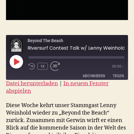
Beyond The Beach
Riversurf Contest Talk w/ Lenny Weinhold
PLAY
1X
00:00
/
EPISODE
ABONNIEREN
TEILEN
Datei herunterladen
|
In neuem Fenster
abspielen
TEILEN
RSS FEED
LINK
Diese Woche kehrt unser Stammgast Lenny
Weinhold wieder zu „Beyond the Beach“
EMBED
zurück. Zusammen mit Gerwin wirft er einen
Blick auf die kommende Saison in der Welt des