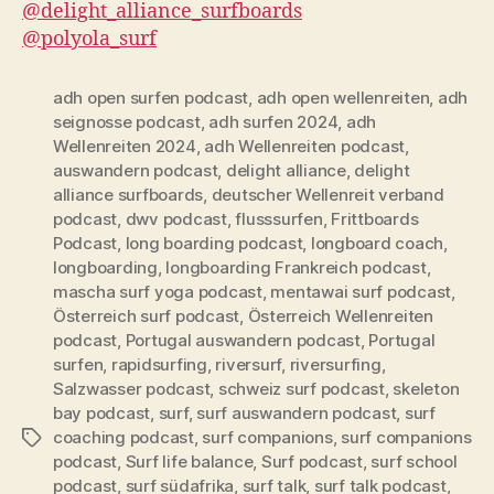
@delight_alliance_surfboards
@polyola_surf
adh open surfen podcast
,
adh open wellenreiten
,
adh
seignosse podcast
,
adh surfen 2024
,
adh
Wellenreiten 2024
,
adh Wellenreiten podcast
,
auswandern podcast
,
delight alliance
,
delight
alliance surfboards
,
deutscher Wellenreit verband
podcast
,
dwv podcast
,
flusssurfen
,
Frittboards
Podcast
,
long boarding podcast
,
longboard coach
,
longboarding
,
longboarding Frankreich podcast
,
mascha surf yoga podcast
,
mentawai surf podcast
,
Österreich surf podcast
,
Österreich Wellenreiten
podcast
,
Portugal auswandern podcast
,
Portugal
surfen
,
rapidsurfing
,
riversurf
,
riversurfing
,
Salzwasser podcast
,
schweiz surf podcast
,
skeleton
bay podcast
,
surf
,
surf auswandern podcast
,
surf
coaching podcast
,
surf companions
,
surf companions
Schlagwörter
podcast
,
Surf life balance
,
Surf podcast
,
surf school
podcast
,
surf südafrika
,
surf talk
,
surf talk podcast
,