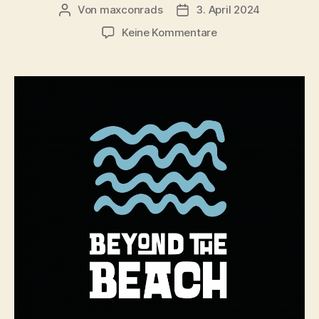
Von
maxconrads
3. April 2024
Beitragsautor
Beitragsdatum
zu
Keine Kommentare
Riversurf
Contest
Talk
w/
Lenny
Weinhold