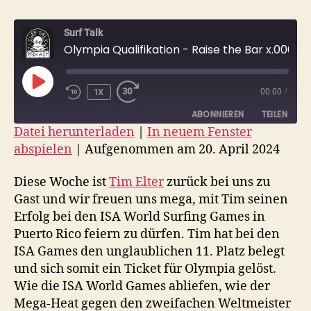
Surf Talk
Olympia Qualifikation - Raise the Bar x.006 - Das goldene Ticket zu Olympia 2024
PLAY
1X
00:00
/
EPISODE
ABONNIEREN
TEILEN
Datei herunterladen
|
In neuem Fenster
abspielen
|
Aufgenommen am 20. April 2024
TEILEN
RSS FEED
LINK
Diese Woche ist
Tim Elter
zurück bei uns zu
Gast und wir freuen uns mega, mit Tim seinen
EMBED
Erfolg bei den ISA World Surfing Games in
Puerto Rico feiern zu dürfen. Tim hat bei den
ISA Games den unglaublichen 11. Platz belegt
und sich somit ein Ticket für Olympia gelöst.
Wie die ISA World Games abliefen, wie der
Mega-Heat gegen den zweifachen Weltmeister