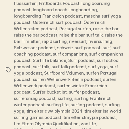
flusssurfen
,
Frittboards Podcast
,
long boarding
podcast
,
longboard coach
,
longboarding
,
longboarding Frankreich podcast
,
mascha surf yoga
podcast
,
Österreich surf podcast
,
Österreich
Wellenreiten podcast
,
Portugal surfen
,
raise the bar
,
raise the bar podcast
,
raise the bar surf talk
,
raise the
bar Tim elter
,
rapidsurfing
,
riversurf
,
riversurfing
,
Salzwasser podcast
,
schweiz surf podcast
,
surf
,
surf
coaching podcast
,
surf companions
,
surf companions
podcast
,
Surf life balance
,
Surf podcast
,
surf school
podcast
,
surf talk
,
surf talk podcast
,
surf yoga
,
surf
Schlagwörter
yoga podcast
,
Surfboard Volumen
,
surfen Portugal
podcast
,
surfen Wellenwerk Berlin podcast
,
surfen
Wellenwerk podcast
,
surfen winter Frankreich
podcast
,
Surfer bucketlist
,
surfer podcast
,
surfersmag podcast
,
surfing
,
surfing Frankreich
winter podcast
,
surfing life
,
surfing podcast
,
surfing
yoga
,
tim elter dwv olympia 2024
,
tim elter isa world
surfing games podcast
,
tim elter olmypia podcast
,
tim Eltern Olympia Qualifikation
,
van life
,