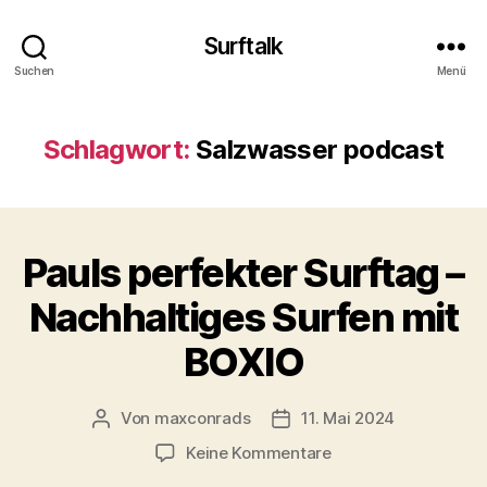
Surftalk
Suchen
Menü
Schlagwort:
Salzwasser podcast
Pauls perfekter Surftag –
Nachhaltiges Surfen mit
BOXIO
Von
maxconrads
11. Mai 2024
Beitragsautor
Beitragsdatum
zu
Keine Kommentare
Pauls