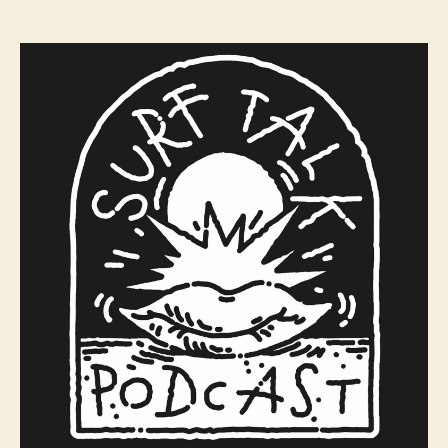
Aloha
Cup
&
Pauls
letzte
Chance
–
Größter
Deutscher
Surf-
Contest
ADH
Open
im
Wellenreiten
2024