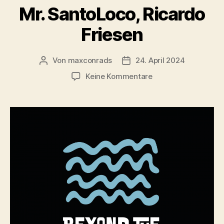
Mr. SantoLoco, Ricardo
Friesen
Von
maxconrads
24. April 2024
Beitragsautor
Beitragsdatum
zu
Keine Kommentare
Mr.
SantoLoco,
Ricardo
Friesen