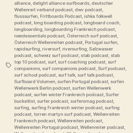
alliance
,
delight alliance surfboards
,
deutscher
Wellenreit verband podcast
,
dwv podcast
,
flusssurfen
,
Frittboards Podcast
,
ishka folkwell
podcast
,
long boarding podcast
,
longboard coach
,
longboarding
,
longboarding Frankreich podcast
,
needessentials podcast
,
Österreich surf podcast
,
Österreich Wellenreiten podcast
,
Portugal surfen
,
rapidsurfing
,
riversurf
,
riversurfing
,
Salzwasser
podcast
,
schweiz surf podcast
,
stab podcast
,
stab
top 10 podcast
,
surf
,
surf coaching podcast
,
surf
Schlagwörter
companions
,
surf companions podcast
,
Surf podcast
,
surf school podcast
,
surf talk
,
surf talk podcast
,
Surfboard Volumen
,
surfen Portugal podcast
,
surfen
Wellenwerk Berlin podcast
,
surfen Wellenwerk
podcast
,
surfen winter Frankreich podcast
,
Surfer
bucketlist
,
surfer podcast
,
surfersmag podcast
,
surfing
,
surfing Frankreich winter podcast
,
surfing
podcast
,
torren martyn surf podcast
,
Wellenreiten
Frankreich podcast
,
Wellenreiten podcast
,
Wellenreiten Portugal podcast
,
Wellenreiter podcast
,