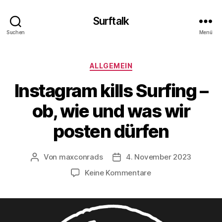
Surftalk
Suchen
Menü
Kategorien
ALLGEMEIN
Instagram kills Surfing –
ob, wie und was wir
posten dürfen
Von
maxconrads
4. November 2023
Beitragsautor
Beitragsdatum
zu
Keine Kommentare
Instagram
kills
Surfing
–