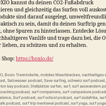
OXIO kannst du deinen CO2-Fußabdruck
eren und gleichzeitig das Surfen voll auskos
odukte sind darauf ausgelegt, umweltfreundl
aktisch zu sein, damit du deinen Surftrip ge
, ohne Spuren zu hinterlassen. Entdecke Lös
chhaltigeres Vanlife und trage dazu bei, die O
r lieben, zu schützen und zu erhalten.
 Shop:
https://boxio.de/
IO
,
Boxio Trenntoilette
,
mobiles Waschbecken
,
nachhaltiges 
ast
,
Salzwasser podcast
,
Save surfing
,
schweiz surf podcast
,
eton bay podcast
,
Stellplätze surfen
,
surf
,
surf auswandern p
 coaching podcast
,
surf companions
,
surf companions podcas
balance
,
Surf podcast
,
surf school podcast
,
surf südafrika
,
surf
talk podcast
,
surf trip mentawai podcast
,
surf yoga
,
surf yoga