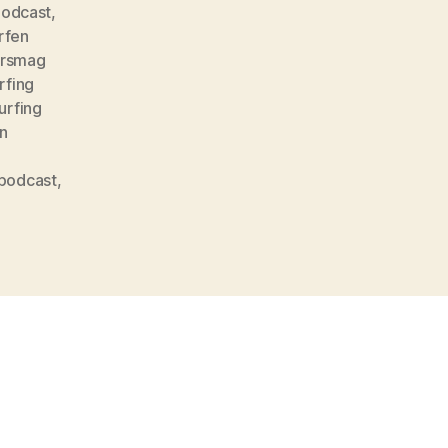
podcast
,
rfen
ersmag
rfing
urfing
en
 podcast
,