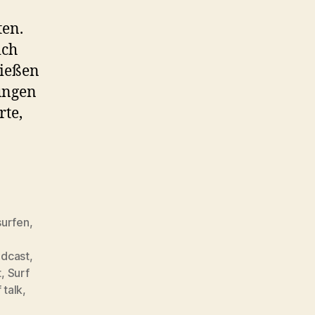
ten.
ich
nießen
ungen
rte,
surfen
,
odcast
,
t
,
Surf
 talk
,