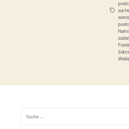
podc
surf
Schlagwö
wint
podc
Nami
südaf
Fran
Salz
Well
Suche
nach: