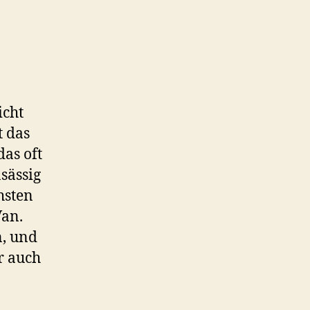
icht
t das
as oft
sässig
hsten
Van.
n, und
r auch