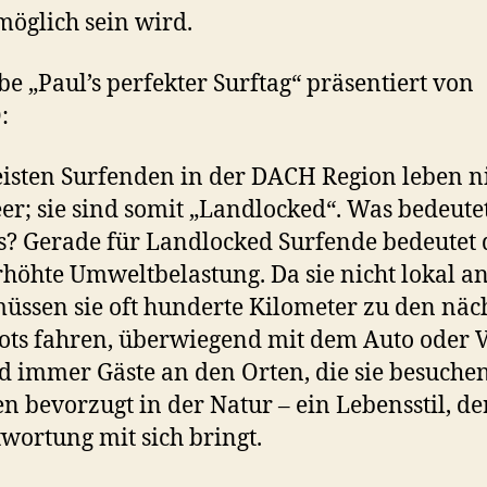
öglich sein wird.
e „Paul’s perfekter Surftag“ präsentiert von
:
isten Surfenden in der DACH Region leben n
r; sie sind somit „Landlocked“. Was bedeute
s? Gerade für Landlocked Surfende bedeutet d
rhöhte Umweltbelastung. Da sie nicht lokal an
müssen sie oft hunderte Kilometer zu den näc
ots fahren, überwiegend mit dem Auto oder 
nd immer Gäste an den Orten, die sie besuche
en bevorzugt in der Natur – ein Lebensstil, de
wortung mit sich bringt.