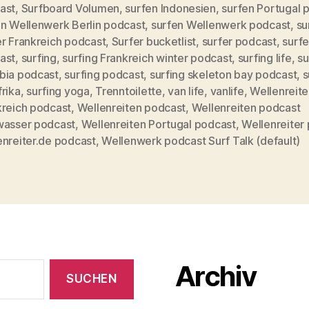
ast
,
Surfboard Volumen
,
surfen Indonesien
,
surfen Portugal 
en Wellenwerk Berlin podcast
,
surfen Wellenwerk podcast
,
su
rter
er Frankreich podcast
,
Surfer bucketlist
,
surfer podcast
,
surf
ast
,
surfing
,
surfing Frankreich winter podcast
,
surfing life
,
su
bia podcast
,
surfing podcast
,
surfing skeleton bay podcast
,
s
rika
,
surfing yoga
,
Trenntoilette
,
van life
,
vanlife
,
Wellenreit
kreich podcast
,
Wellenreiten podcast
,
Wellenreiten podcast
wasser podcast
,
Wellenreiten Portugal podcast
,
Wellenreiter
enreiter.de podcast
,
Wellenwerk podcast Surf Talk (default)
Archiv