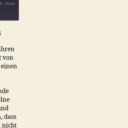
00
/
45min
|
4
ihren
t von
 einen
nde
elne
und
, dass
 nicht