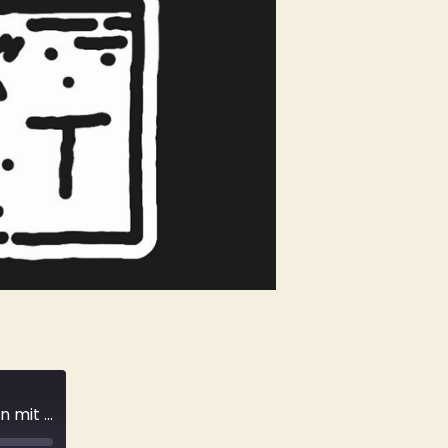
Pauls perfekter Surftag - Nachhaltiges Surfen mit BOXIO