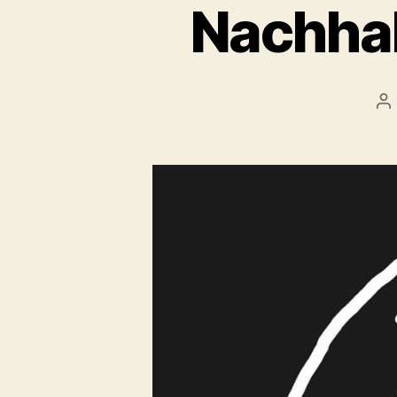
Nachhal
Be