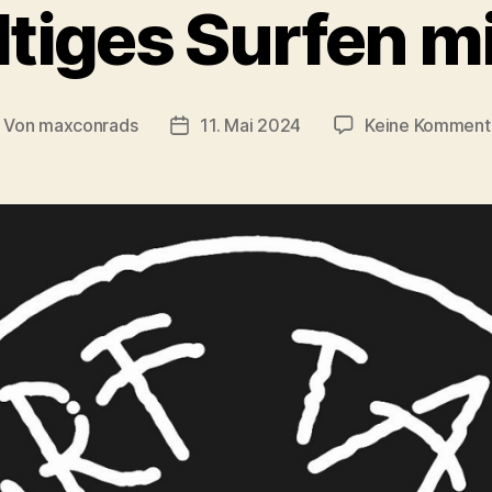
tiges Surfen m
Von
maxconrads
11. Mai 2024
Keine Komment
itragsautor
Beitragsdatum