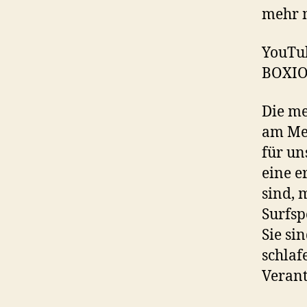
mehr m
YouTub
BOXIO
Die me
am Mee
für un
eine e
sind, 
Surfsp
Sie si
schlaf
Verant