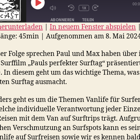
00:
PLAY
1X
EPISODE
ABONNIEREN
TEILEN
herunterladen
|
In neuem Fenster abspielen
N
länge: 45min
|
Aufgenommen am 8. Mai 202
EED
ser Folge sprechen Paul und Max haben über 
D
Surffilm „Pauls perfekter Surftag“ präsentier
 In diesem geht um das wichtige Thema, was
ten Surftag ausmacht.
ers geht es um die Themen Vanlife für Surfe
lche individuelle Verantwortung jeder Einz
eisen mit dem Van auf Surftrips trägt. Aufgr
hen Verschmutzung an Surfspots kann es sein
nlife auf Surfreisen sowie wir es kennen bald