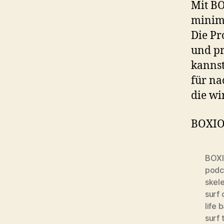
Mit B
minimi
Die Pr
und pr
kannst
für na
die wi
BOXIO
BOX
podc
skel
surf
life 
surf 