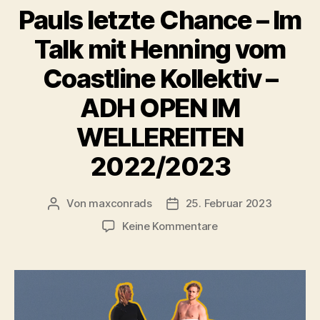
Pauls letzte Chance – Im
Talk mit Henning vom
Coastline Kollektiv –
ADH OPEN IM
WELLEREITEN
2022/2023
Von
maxconrads
25. Februar 2023
Beitragsautor
Beitragsdatum
zu
Keine Kommentare
Pauls
letzte
Chance
–
Im
Talk