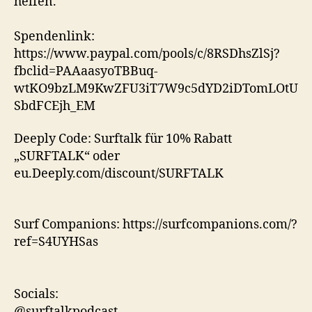
helfen.
Spendenlink:
https://www.paypal.com/pools/c/8RSDhsZlSj?
fbclid=PAAaasyoTBBuq-
wtKO9bzLM9KwZFU3iT7W9c5dYD2iDTomLOtU
SbdFCEjh_EM
Deeply Code: Surftalk für 10% Rabatt
„SURFTALK“ oder
eu.Deeply.com/discount/SURFTALK
Surf Companions: https://surfcompanions.com/?
ref=S4UYHSas
Socials:
@surftalkpodcast