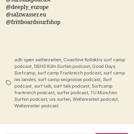
@deeply_europe
@salzwasser.eu
@frittboardssurfshop
adh open wellenreiten
,
Coastline Kollektiv surf camp
podcast
,
DSHS Köln Surfen podcast
,
Good Days
Surfcamp
,
surf camp Frankreich podcast
,
surf camp
les landes
,
surf camp seignosse podcast
,
Surf
Schlagwörter
podcast
,
surf talk
,
surf talk podcast
,
Surfcamp
frankreich podcast
,
surfer podcast
,
TU München
Surfen podcast
,
uni surfen
,
Wellenreiten podcast
,
Wellenreiter podcast