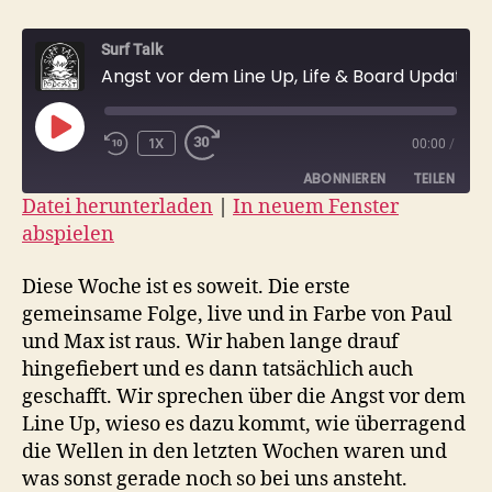
Surf Talk
Angst vor dem Line Up, Life & Board Update
PLAY
1X
00:00
/
EPISODE
ABONNIEREN
TEILEN
Datei herunterladen
|
In neuem Fenster
abspielen
TEILEN
RSS FEED
LINK
Diese Woche ist es soweit. Die erste
gemeinsame Folge, live und in Farbe von Paul
EMBED
und Max ist raus. Wir haben lange drauf
hingefiebert und es dann tatsächlich auch
geschafft. Wir sprechen über die Angst vor dem
Line Up, wieso es dazu kommt, wie überragend
die Wellen in den letzten Wochen waren und
was sonst gerade noch so bei uns ansteht.