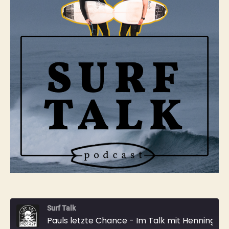
mit
Henning
vom
Coastline
Kollektiv
–
ADH
OPEN
IM
WELLEREITEN
2022/2023
Surf Talk
Pauls letzte Chance - Im Talk mit Henning vom Coastline Kollektiv - ADH OPEN IM WELLEREITEN 2022/2023