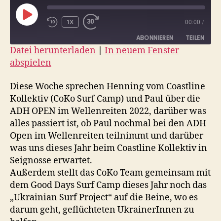
PLAY
1X
00:00
/
EPISODE
ABONNIEREN
TEILEN
Datei herunterladen
|
In neuem Fenster
abspielen
TEILEN
RSS FEED
LINK
Diese Woche sprechen Henning vom Coastline
Kollektiv (CoKo Surf Camp) und Paul über die
EMBED
ADH OPEN im Wellenreiten 2022, darüber was
alles passiert ist, ob Paul nochmal bei den ADH
Open im Wellenreiten teilnimmt und darüber
was uns dieses Jahr beim Coastline Kollektiv in
Seignosse erwartet.
Außerdem stellt das CoKo Team gemeinsam mit
dem Good Days Surf Camp dieses Jahr noch das
„Ukrainian Surf Project“ auf die Beine, wo es
darum geht, geflüchteten UkrainerInnen zu