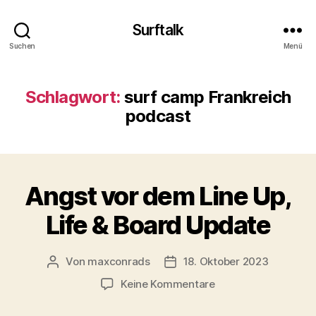
Surftalk
Suchen
Menü
Schlagwort:
surf camp Frankreich
podcast
Angst vor dem Line Up,
Life & Board Update
Von
maxconrads
18. Oktober 2023
Beitragsautor
Beitragsdatum
zu
Keine Kommentare
Angst
vor