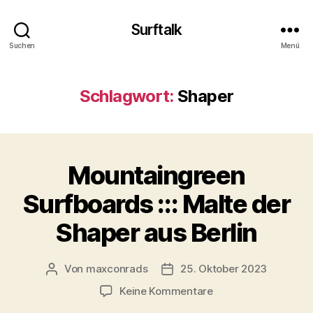
Surftalk
Suchen
Menü
Schlagwort:
Shaper
Mountaingreen
Surfboards ::: Malte der
Shaper aus Berlin
Von
maxconrads
25. Oktober 2023
Beitragsautor
Beitragsdatum
zu
Keine Kommentare
Mountaingreen