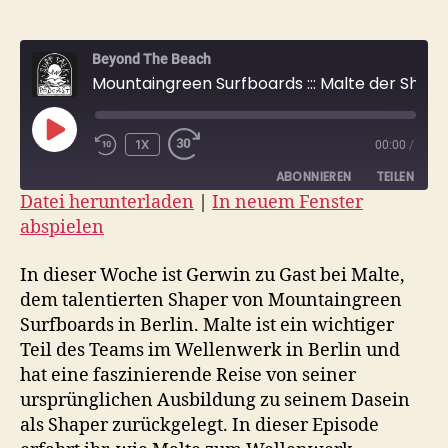
Beyond The Beach
Mountaingreen Surfboards ::: Malte der Shaper aus Berlin
PLAY
1X
00:00
/
EPISODE
ABONNIEREN
TEILEN
Datei herunterladen
|
In neuem Fenster
abspielen
TEILEN
RSS FEED
LINK
In dieser Woche ist Gerwin zu Gast bei Malte,
dem talentierten Shaper von Mountaingreen
EMBED
Surfboards in Berlin. Malte ist ein wichtiger
Teil des Teams im Wellenwerk in Berlin und
hat eine faszinierende Reise von seiner
ursprünglichen Ausbildung zu seinem Dasein
als Shaper zurückgelegt. In dieser Episode