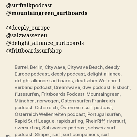
@surftalkpodcast
@
mountaingreen_surfboards
@deeply_europe
@salzwasser.eu
@delight_alliance_surfboards
@frittboardssurfshop
Barrel
,
Berlin
,
Citywave
,
Citywave Beach
,
deeply
Europe podcast
,
deeply podcast
,
delight alliance
,
delight alliance surfboards
,
deutscher Wellenreit
verband podcast
,
Dreamwave
,
dwv podcast
,
Eisbach
,
flusssurfen
,
Frittboards Podcast
,
Mountaingreen
,
München
,
norwegen
,
Ostern surfen Frankreich
podcast
,
Österreich
,
Österreich surf podcast
,
Österreich Wellenreiten podcast
,
Portugal surfen
,
Rapid Surf League
,
rapidsurfing
,
RheinRiff
,
riversurf
,
riversurfing
,
Salzwasser podcast
,
schweiz surf
podcast
,
Shaper
,
surf
,
surf companions
,
surf