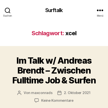
Surftalk
Suchen
Menü
Schlagwort:
xcel
Im Talk w/ Andreas
Brendt – Zwischen
Fulltime Job & Surfen
Von
maxconrads
2. Oktober 2021
Beitragsautor
Beitragsdatum
zu
Keine Kommentare
Im