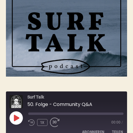
Surf Talk
50. Folge - Community Q&A
PLAY
1X
00:00
/
EPISODE
ABONNIEREN
TEILEN