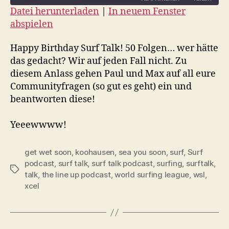
Datei herunterladen
|
In neuem Fenster
abspielen
TEILEN
RSS FEED
LINK
Happy Birthday Surf Talk! 50 Folgen… wer hätte
das gedacht? Wir auf jeden Fall nicht. Zu
EMBED
diesem Anlass gehen Paul und Max auf all eure
Communityfragen (so gut es geht) ein und
beantworten diese!
Yeeewwww!
get wet soon
,
koohausen
,
sea you soon
,
surf
,
Surf
podcast
,
surf talk
,
surf talk podcast
,
surfing
,
surftalk
,
Schlagwörter
talk
,
the line up podcast
,
world surfing league
,
wsl
,
xcel