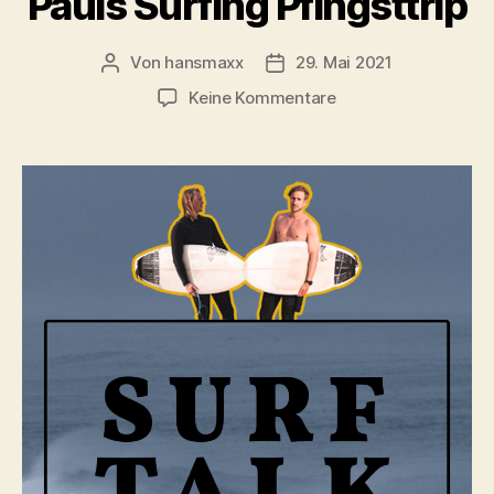
Pauls Surfing Pfingsttrip
Von
hansmaxx
29. Mai 2021
Beitragsautor
Beitragsdatum
zu
Keine Kommentare
WSL
Rottnest
PRO
&
Pauls
Surfing
Pfingsttrip