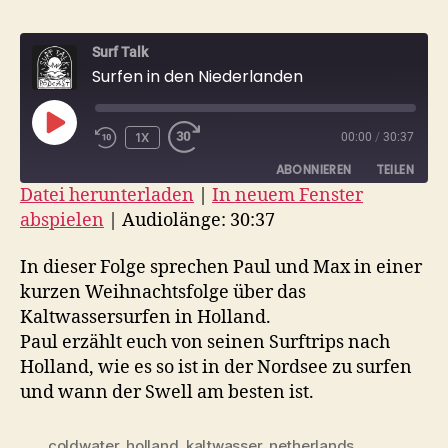
Surf Talk
Surfen in den Niederlanden
PLAY
1X
00:00
/
30:37
EPISODE
ABONNIEREN
TEILEN
Datei herunterladen
|
In neuem Fenster
abspielen
|
Audiolänge: 30:37
TEILEN
RSS FEED
LINK
In dieser Folge sprechen Paul und Max in einer
kurzen Weihnachtsfolge über das
EMBED
Kaltwassersurfen in Holland.
Paul erzählt euch von seinen Surftrips nach
Holland, wie es so ist in der Nordsee zu surfen
und wann der Swell am besten ist.
coldwater
,
holland
,
kaltwasser
,
netherlands
,