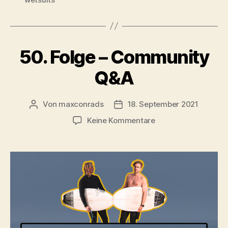
50. Folge – Community
Q&A
Von
maxconrads
18. September 2021
Beitragsautor
Beitragsdatum
zu
Keine Kommentare
50.
Folge
–
Community
Q&A