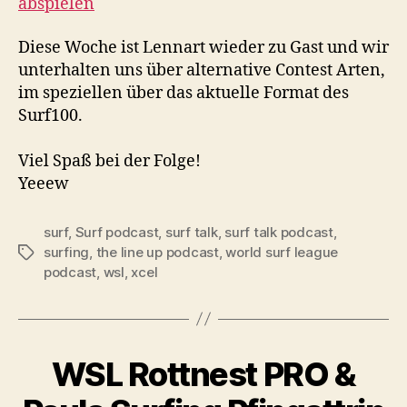
abspielen
TEILEN
RSS FEED
LINK
Diese Woche ist Lennart wieder zu Gast und wir
unterhalten uns über alternative Contest Arten,
EMBED
im speziellen über das aktuelle Format des
Surf100.
Viel Spaß bei der Folge!
Yeeew
surf
,
Surf podcast
,
surf talk
,
surf talk podcast
,
surfing
,
the line up podcast
,
world surf league
Schlagwörter
podcast
,
wsl
,
xcel
WSL Rottnest PRO &