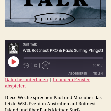
Surf Talk
WSL Rottnest PRO & Pauls Surfing Pfingsttrip
PLAY
1X
00:00
/
EPISODE
ABONNIEREN
TEILEN
Datei herunterladen
|
In neuem Fenster
abspielen
TEILEN
RSS FEED
LINK
Diese Woche sprechen Paul und Max über das
letzte WSL Event in Australien auf Rottnest
EMBED
Island und über Pauls kleinen Surf-