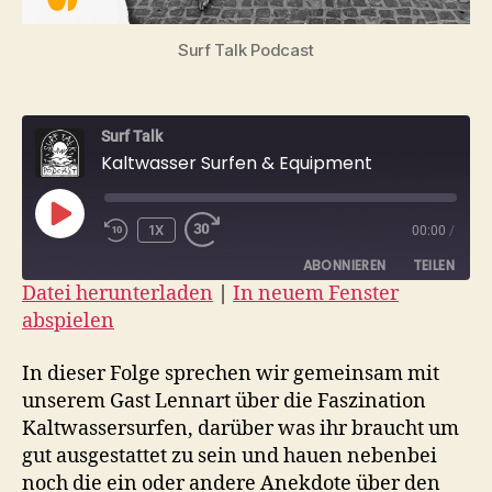
Surf Talk Podcast
Surf Talk
Kaltwasser Surfen & Equipment
PLAY
1X
00:00
/
EPISODE
ABONNIEREN
TEILEN
Datei herunterladen
|
In neuem Fenster
abspielen
TEILEN
RSS FEED
LINK
In dieser Folge sprechen wir gemeinsam mit
unserem Gast Lennart über die Faszination
EMBED
Kaltwassersurfen, darüber was ihr braucht um
gut ausgestattet zu sein und hauen nebenbei
noch die ein oder andere Anekdote über den