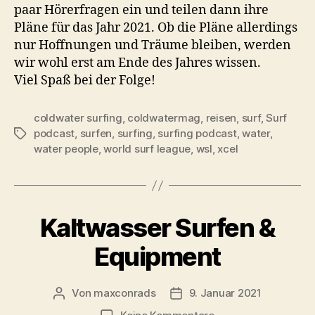
paar Hörerfragen ein und teilen dann ihre
Pläne für das Jahr 2021. Ob die Pläne allerdings
nur Hoffnungen und Träume bleiben, werden
wir wohl erst am Ende des Jahres wissen.
Viel Spaß bei der Folge!
coldwater surfing
,
coldwatermag
,
reisen
,
surf
,
Surf
podcast
,
surfen
,
surfing
,
surfing podcast
,
water
,
Schlagwörter
water people
,
world surf league
,
wsl
,
xcel
Kaltwasser Surfen &
Equipment
Von
maxconrads
9. Januar 2021
Beitragsautor
Beitragsdatum
zu