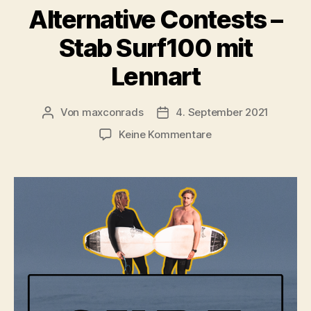
Alternative Contests –
Stab Surf100 mit
Lennart
Von
maxconrads
4. September 2021
Beitragsautor
Beitragsdatum
zu
Keine Kommentare
Alternative
Contests
–
Stab
Surf100
mit
Lennart