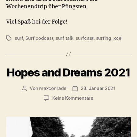
Wochenendtrip über Pfingsten.
Viel Spaß bei der Folge!
surf
,
Surf podcast
,
surf talk
,
surfcast
,
surfing
,
xcel
Schlagwörter
Hopes and Dreams 2021
Von
maxconrads
23. Januar 2021
Beitragsautor
Beitragsdatum
zu
Keine Kommentare
Hopes
and
Dreams
2021