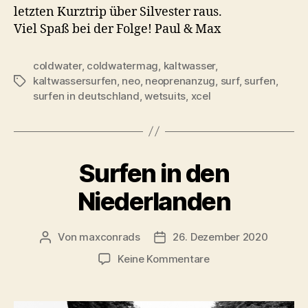
letzten Kurztrip über Silvester raus.
Viel Spaß bei der Folge! Paul & Max
coldwater
,
coldwatermag
,
kaltwasser
,
kaltwassersurfen
,
neo
,
neoprenanzug
,
surf
,
surfen
,
Schlagwörter
surfen in deutschland
,
wetsuits
,
xcel
Surfen in den
Niederlanden
Von
maxconrads
26. Dezember 2020
Beitragsautor
Beitragsdatum
zu
Keine Kommentare
Surfen
in
den