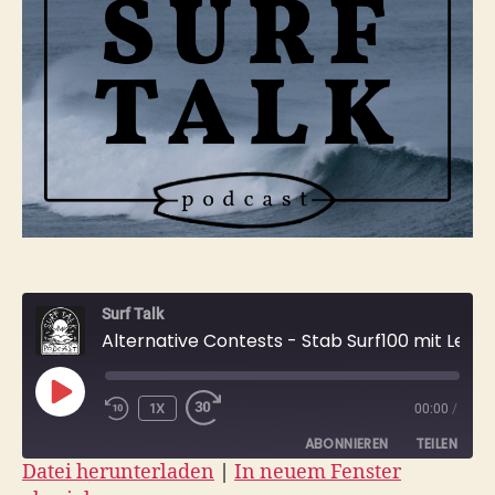
Surf Talk
Alternative Contests - Stab Surf100 mit Lennart
PLAY
1X
00:00
/
EPISODE
ABONNIEREN
TEILEN
Datei herunterladen
|
In neuem Fenster