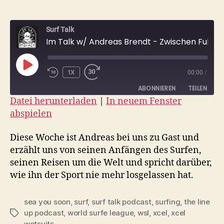
Surf Talk
Im Talk w/ Andreas Brendt - Zwischen Fulltime Job & Surfen
PLAY
1X
00:00
/
EPISODE
ABONNIEREN
TEILEN
Datei herunterladen
|
In neuem Fenster
abspielen
TEILEN
RSS FEED
LINK
Diese Woche ist Andreas bei uns zu Gast und
erzählt uns von seinen Anfängen des Surfen,
EMBED
seinen Reisen um die Welt und spricht darüber,
wie ihn der Sport nie mehr losgelassen hat.
sea you soon
,
surf
,
surf talk podcast
,
surfing
,
the line
up podcast
,
world surfe league
,
wsl
,
xcel
,
xcel
Schlagwörter
wetsuits