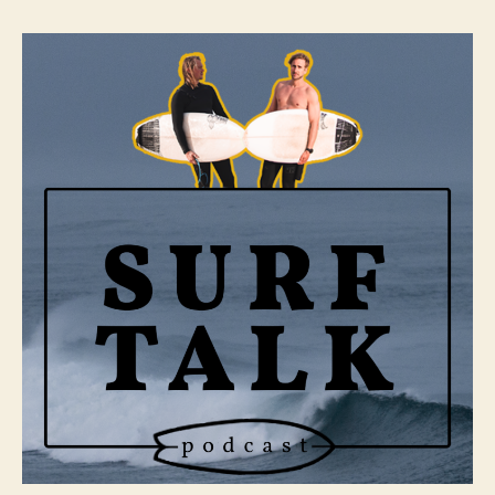
Talk
w/
Andreas
Brendt
–
Zwischen
Fulltime
Job
&
Surfen