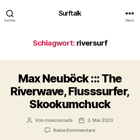
Surftalk
Suchen
Menü
Schlagwort:
riversurf
Max Neuböck ::: The
Riverwave, Flusssurfer,
Skookumchuck
Von
maxconrads
3. Mai 2023
Beitragsautor
Beitragsdatum
zu
Keine Kommentare
Max