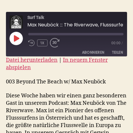
Surf Talk
Max Neuböck ::: The Riverwave, Flusssurfer, Skookumchuck
PLAY
1X
00:00
/
EPISODE
ABONNIEREN
TEILEN
Datei herunterladen
|
In neuem Fenster
abspielen
TEILEN
RSS FEED
LINK
003 Beyond The Beach w/ Max Neuböck
EMBED
Diese Woche haben wir einen ganz besonderen
Gast in unserem Podcast: Max Neuböck von The
Riverwave. Max ist ein Pionier des offenen
Flusssurfens in Österreich und hat es geschafft,
die größte natürliche Flusswelle in Europa zu
bauen. In unserem Gespräch mit Gerwin