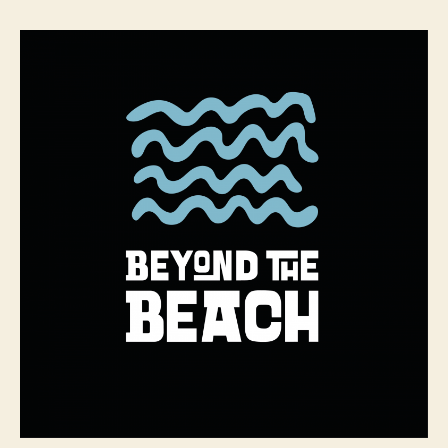
Neuböck
:::
The
Riverwave,
Flusssurfer,
Skookumchuck