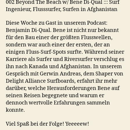
LINK
002 Beyond The Beach w/ Bene Di-Qual ::: Surf
Ingenieur, Flusssurfer, Surfen in Afghanistan
EMBED
Diese Woche zu Gast in unserem Podcast:
Benjamin Di-Qual. Bene ist nicht nur bekannt
für den Bau einer der größten Flusswellen,
sondern war auch einer der ersten, der an
einigen Fluss-Surf-Spots surfte. Während seiner
Karriere als Surfer und Riversurfer verschlug es
ihn nach Kanada und Afghanistan. In unserem
Gespräch mit Gerwin Andreas, dem Shaper von
Delight Alliance Surfboards, erfahrt ihr mehr
darüber, welche Herausforderungen Bene auf
seinen Reisen begegnete und warum er
dennoch wertvolle Erfahrungen sammeln
konnte.
Viel Spaß bei der Folge! Yeeeeew!