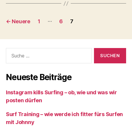
Beitragsnavigation
…
←
Neuere
1
6
7
Suche
nach:
Neueste Beiträge
Instagram kills Surfing – ob, wie und was wir
posten dürfen
Surf Training – wie werde ich fitter fürs Surfen
mit Johnny