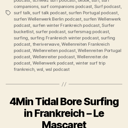
podcast
,
schweiz surf podcast
,
skook
,
surf
,
surf
companions
,
surf companions podcast
,
Surf podcast
,
surf talk
,
surf talk podcast
,
surfen Portugal podcast
,
Schlagwörter
surfen Wellenwerk Berlin podcast
,
surfen Wellenwerk
podcast
,
surfen winter Frankreich podcast
,
Surfer
bucketlist
,
surfer podcast
,
surfersmag podcast
,
surfing
,
surfing Frankreich winter podcast
,
surfing
podcast
,
theriverwave
,
Wellenreiten Frankreich
podcast
,
Wellenreiten podcast
,
Wellenreiten Portugal
podcast
,
Wellenreiter podcast
,
Wellenreiter.de
podcast
,
Wellenwerk podcast
,
winter surf trip
frankreich
,
wsl
,
wsl podcast
4Min Tidal Bore Surfing
in Frankreich – Le
Mascaret