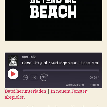
Surf Talk
Bene Di-Qual ::: Surf Ingenieur, Flusssurfer, Surfen in Afghanistan
PLAY
1X
00:00
/
EPISODE
ABONNIEREN
TEILEN
Datei herunterladen
|
In neuem Fenster
abspielen
TEILEN
RSS FEED