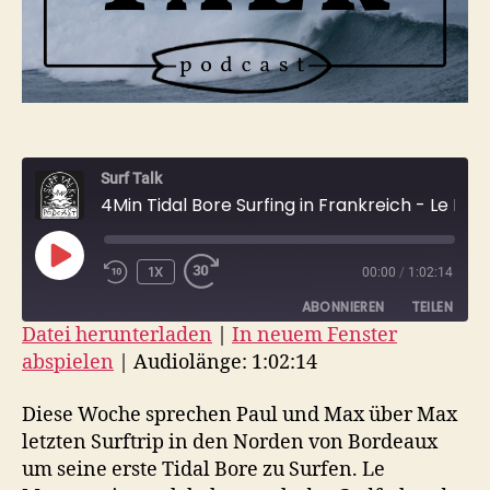
Surf Talk
4Min Tidal Bore Surfing in Frankreich - Le Mascaret
PLAY
1X
00:00
/
1:02:14
EPISODE
ABONNIEREN
TEILEN
Datei herunterladen
|
In neuem Fenster
abspielen
|
Audiolänge: 1:02:14
TEILEN
RSS FEED
LINK
Diese Woche sprechen Paul und Max über Max
letzten Surftrip in den Norden von Bordeaux
EMBED
um seine erste Tidal Bore zu Surfen. Le