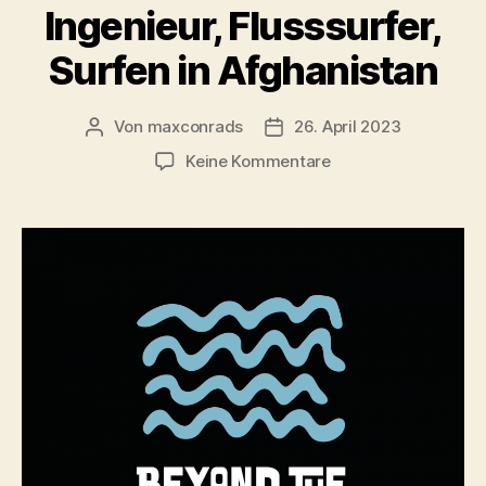
Ingenieur, Flusssurfer,
Surfen in Afghanistan
Von
maxconrads
26. April 2023
Beitragsautor
Beitragsdatum
zu
Keine Kommentare
Bene
Di-
Qual
:::
Surf
Ingenieur,
Flusssurfer,
Surfen
in
Afghanistan