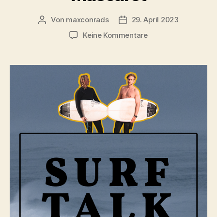
Von
maxconrads
29. April 2023
Beitragsautor
Beitragsdatum
zu
Keine Kommentare
4Min
Tidal
Bore
Surfing
in
Frankreich
–
Le
Mascaret