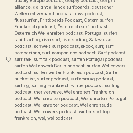
deeply Europe podcast
,
deeply podcast
,
delight
alliance
,
delight alliance surfboards
,
deutscher
Wellenreit verband podcast
,
dwv podcast
,
flusssurfen
,
Frittboards Podcast
,
Ostern surfen
Frankreich podcast
,
Österreich surf podcast
,
Österreich Wellenreiten podcast
,
Portugal surfen
,
rapidsurfing
,
riversurf
,
riversurfing
,
Salzwasser
podcast
,
schweiz surf podcast
,
skook
,
surf
,
surf
companions
,
surf companions podcast
,
Surf podcast
,
surf talk
,
surf talk podcast
,
surfen Portugal podcast
,
Schlagwörter
surfen Wellenwerk Berlin podcast
,
surfen Wellenwerk
podcast
,
surfen winter Frankreich podcast
,
Surfer
bucketlist
,
surfer podcast
,
surfersmag podcast
,
surfing
,
surfing Frankreich winter podcast
,
surfing
podcast
,
theriverwave
,
Wellenreiten Frankreich
podcast
,
Wellenreiten podcast
,
Wellenreiten Portugal
podcast
,
Wellenreiter podcast
,
Wellenreiter.de
podcast
,
Wellenwerk podcast
,
winter surf trip
frankreich
,
wsl
,
wsl podcast