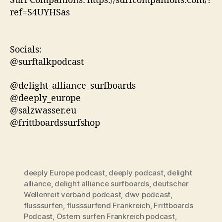
Surf Companions: https://surfcompanions.com/?
ref=S4UYHSas
Socials:
@surftalkpodcast
@delight_alliance_surfboards
@deeply_europe
@salzwasser.eu
@frittboardssurfshop
deeply Europe podcast
,
deeply podcast
,
delight
alliance
,
delight alliance surfboards
,
deutscher
Wellenreit verband podcast
,
dwv podcast
,
flusssurfen
,
flusssurfend Frankreich
,
Frittboards
Podcast
,
Ostern surfen Frankreich podcast
,