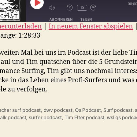
00:0
PLAY
1X
EPISODE
ABONNIEREN
TEILEN
herunterladen
|
In neuem Fenster abspielen
N
änge: 1:28:33
EED
eiten Mal bei uns im Podcast ist der liebe T
D
 Paul und Tim quatschen über die 5 Grundstei
mance Surfing, Tim gibt uns nochmal interes
cke in das Leben eines Profi-Surfers und was e
le zu verfolgen.
scher surf podcast
,
dwv podcast
,
Qs Podcast
,
Surf podcast
,
s
rter
talk podcast
,
surfer podcast
,
Tim Elter podcast
,
wsl qs podca