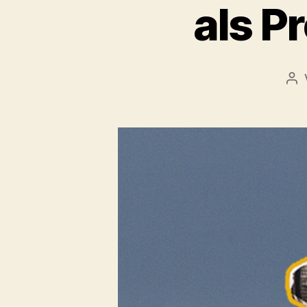
als P
Be