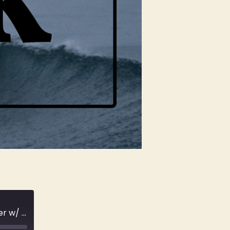
Performance Surfing und Leben als Profisurfer w/ Tim Elter