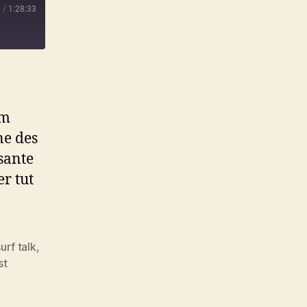
0
/
1:28:33
|
im
ne des
sante
r tut
urf talk
,
st