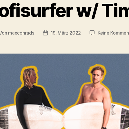
rofisurfer w/ Tim
Von
maxconrads
19. März 2022
Keine Kommen
itragsautor
Beitragsdatum