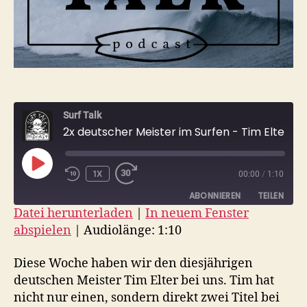
Surf Talk
2x deutscher Meister im Surfen - Tim Elter zwischen Olympia, Contests & Barrels + Community Q&A
PLAY
1X
00:00
/
1:10
EPISODE
ABONNIEREN
TEILEN
Datei herunterladen
|
In neuem Fenster
abspielen
|
Audiolänge: 1:10
TEILEN
RSS FEED
LINK
Diese Woche haben wir den diesjährigen
deutschen Meister Tim Elter bei uns. Tim hat
EMBED
nicht nur einen, sondern direkt zwei Titel bei