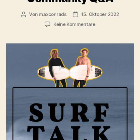
Von
maxconrads
15. Oktober 2022
Beitragsautor
Beitragsdatum
zu
Keine Kommentare
2x
deutscher
Meister
im
Surfen
–
Tim
Elter
zwischen
Olympia,
Contests
&
Barrels
+
Community
Q&A